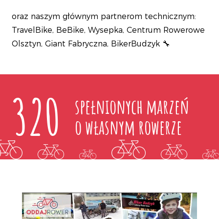
oraz naszym głównym partnerom technicznym:
TravelBike, BeBike, Wysepka, Centrum Rowerowe
Olsztyn, Giant Fabryczna, BikerBudzyk 🔧
320
spełnionych marzeń
o własnym rowerze